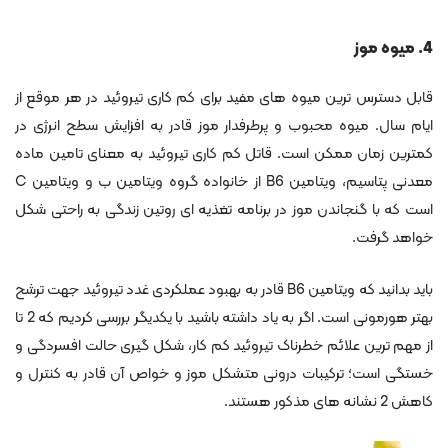
4. میوه موز
قابل دسترس ترین میوه های مفید برای کم کاری تیروئید در هر موقع از
ایام سال. میوه محبوب و پرطرفدار موز قادر به افزایش سطح انرژی در
کمترین زمان ممکن است. قاتل کم کاری تیروئید به معنای تامین ماده
معدنی پتاسیم، ویتامین B6 از خانواده گروه ویتامین ب و ویتامین C
است که با گنجاندن موز در برنامه تغذیه ای روتین زندگی به راحتی شکل
خواهد گرفت.
باید بدانید که ویتامین B6 قادر به بهبود عملکردی غدد تیروئید جهت ترشح
بهتر هورمونی است. اگر به یاد داشته باشید با یکدیگر بررسی کردیم که 2 تا
از مهم ترین علائم خطرناک تیروئید کم کار، شکل گیری حالت افسردگی و
خستگی است؛ ترکیبات درونی متشکل موز و خواص آن قادر به کنترل و
کاهش 2 نشانه های مذکور هستند.