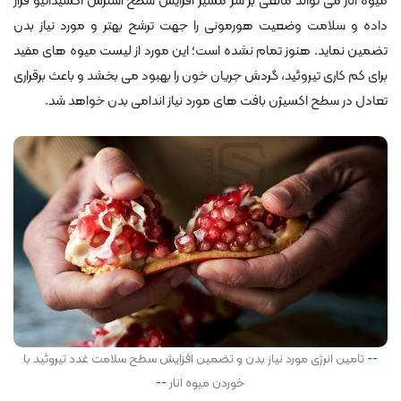
میوه انار می تواند مانعی بر سر مسیر افزایش سطح استرس اکسیداتیو قرار
داده و سلامت وضعیت هورمونی را جهت ترشح بهتر و مورد نیاز بدن
تضمین نماید. هنوز تمام نشده است؛ این مورد از لیست میوه های مفید
برای کم کاری تیروئید، گردش جریان خون را بهبود می بخشد و باعث برقراری
تعادل در سطح اکسیژن بافت های مورد نیاز اندامی بدن خواهد شد.
تامین انرژی مورد نیاز بدن و تضمین افزایش سطح سلامت غدد تیروئید با
خوردن میوه انار