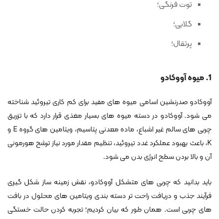
توت فرنگی؛
گلابی؛
پرتقال؛
1. میوه آووکادو
آووکادو صدرنشین اسامی میوه های مفید برای کم کاری تیروئید شناخته
می شود. آووکادو در دسته میوه های بسیار مغذی قرار دارد که با تزریق
چربی های سالم غیر اشباع، ماده معدنی پتاسیم، ویتامین های گروه E و
K، باعث بهبود عملکرد غدد تیروئید، تنظیم مقدار مورد نیاز ترشح هورمونی
آن و بالا بردن سطح انرژی بدن می شود.
باید بدانید که چربی های متشکل آووکادو، نقش زمینه ساز شکل گیری
فرآیند جذب و دریافت راحت تر دسته بندی ویتامین های محلول در بافت
های چربی است. همان طور که بیان کردیم؛ تجربه کردن حالت خستگی