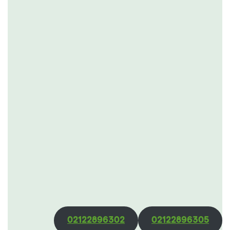
02122896302
02122896305