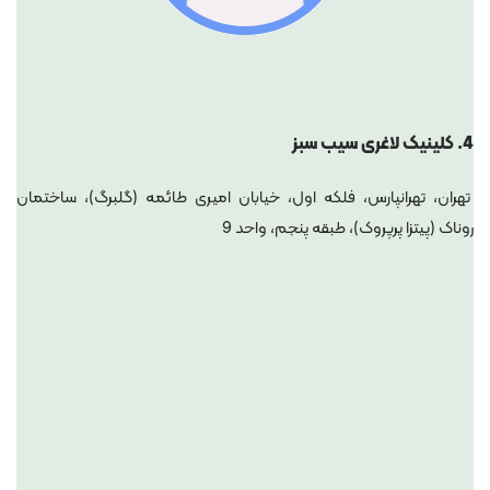
4.
کلینیک لاغری سیب سبز
تهران، تهرانپارس، فلکه اول، خیابان امیری طائمه (گلبرگ)، ساختمان
روناک (پیتزا پرپروک)، طبقه پنجم، واحد 9