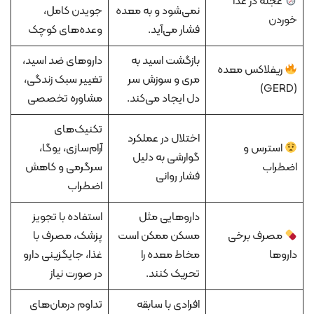
عجله در غذا
نمی‌شود و به معده
جویدن کامل،
خوردن
فشار می‌آید.
وعده‌های کوچک
بازگشت اسید به
داروهای ضد اسید،
ریفلاکس معده
مری و سوزش سر
تغییر سبک زندگی،
(GERD)
دل ایجاد می‌کند.
مشاوره تخصصی
تکنیک‌های
اختلال در عملکرد
استرس و
آرام‌سازی، یوگا،
گوارشی به دلیل
اضطراب
سرگرمی و کاهش
فشار روانی
اضطراب
داروهایی مثل
استفاده با تجویز
مصرف برخی
مسکن ممکن است
پزشک، مصرف با
داروها
مخاط معده را
غذا، جایگزینی دارو
تحریک کنند.
در صورت نیاز
افرادی با سابقه
تداوم درمان‌های