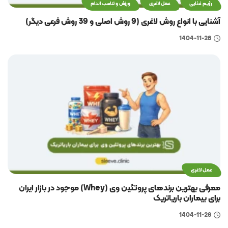
رژیم غذایی
عمل لاغری
ورزش و تناسب اندام
آشنایی با انواع روش لاغری (9 روش اصلی و 39 روش فرعی دیگر)
1404-11-28
عمل لاغری
معرفی بهترین برندهای پروتئین وی (Whey) موجود در بازار ایران
برای بیماران باریاتریک
1404-11-28