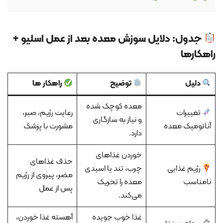
جدول: دلایل سوزش معده بعد از عمل اسلیو +
راهکارها
دلیل
توضیح
راهکار ها
معده کوچک شده
تغییرات
رعایت رژیم، صبر،
و نیاز به سازگاری
آناتومیک معده
مشورت با پزشک
دارد.
خوردن غذاهای
حذف غذاهای
رژیم غذایی
چرب، تند یا اسیدی
مضر، پیروی از رژیم
نامناسب
معده را تحریک
پس از عمل
می‌کند.
غذا خوب جویده
آهسته غذا خوردن،